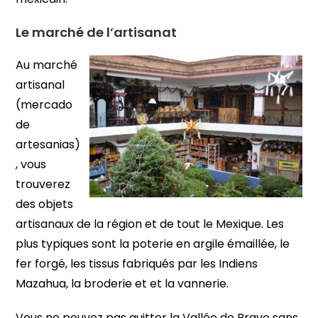
Le marché de l’artisanat
Au marché
artisanal
(mercado
de
artesanias)
, vous
trouverez
des objets
artisanaux de la région et de tout le Mexique. Les
plus typiques sont la poterie en argile émaillée, le
fer forgé, les tissus fabriqués par les Indiens
Mazahua, la broderie et et la vannerie.
Vous ne pouvez pas quitter la Vallée de Bravo sans