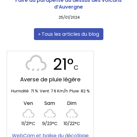
Faire du parapente au dessus des volcans
d’Auvergne
25/01/2024
» Tous les articles du blog
21°
C
Averse de pluie légère
Humidité:
71
%
Vent:
7.6
Km/h
Pluie:
82
%
Ven
Sam
Dim
11/21°C
9/23°C
10/22°C
WebCam et balise du décollage