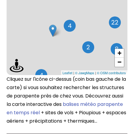
22
4
2
8
+
−
Leaflet
|
© JawgMaps
|
© OSM contributors
4
Cliquez sur l'icône ci-dessus (coin bas gauche de la
carte) si vous souhaitez rechercher les structures
de parapente près de chez vous. Découvrez aussi
la carte interactive des
balises météo parapente
en temps réel
+ sites de vols + Pioupious + espaces
aériens + précipitations + thermiques...