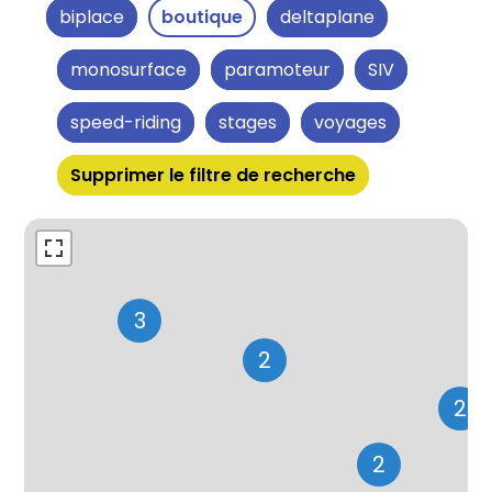
biplace
boutique
deltaplane
monosurface
paramoteur
SIV
speed-riding
stages
voyages
Supprimer le filtre de recherche
3
2
2
2