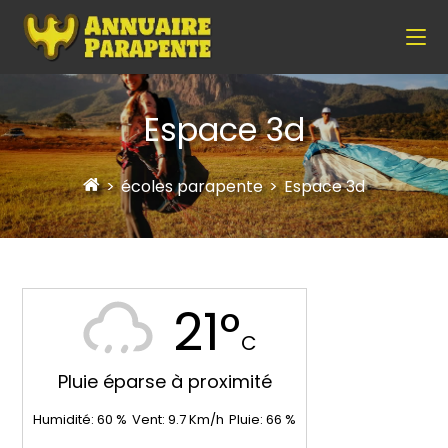
Espace 3d
>
écoles parapente
>
Espace 3d
21°
C
Pluie éparse à proximité
Humidité:
60
%
Vent:
9.7
Km/h
Pluie:
66
%