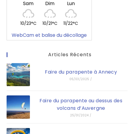
Sam
Dim
Lun
10/23°C
10/21°C
11/22°C
WebCam et balise du décollage
Articles Récents
Faire du parapente à Annecy
05/03/2025
/
Faire du parapente au dessus des
volcans d’Auvergne
25/01/2024
/