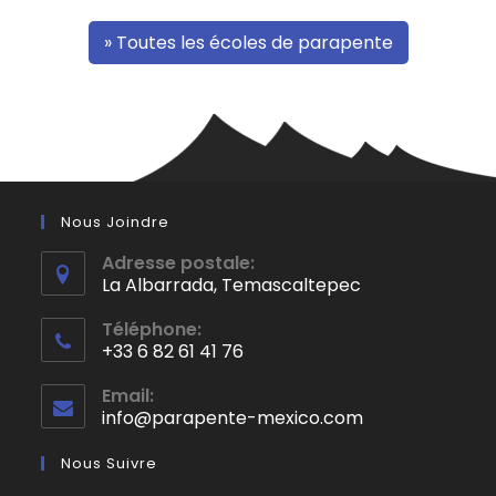
» Toutes les écoles de parapente
Nous Joindre
Adresse postale:
La Albarrada, Temascaltepec
S’ouvre
Téléphone:
dans
+33 6 82 61 41 76
un
S’ouvre
nouvel
Email:
dans
info@parapente-mexico.com
S’ouvre
onglet
votre
dans
application
votre
Nous Suivre
application