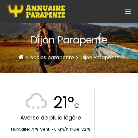
Dijon Parapente
>
écoles parapente
>
Dijon Parapente
21°
C
Averse de pluie légère
Humidité:
71
%
Vent:
7.6
Km/h
Pluie:
82
%