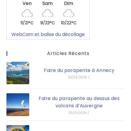
Ven
Sam
Dim
11/21°C
9/23°C
10/22°C
WebCam et balise du décollage
Articles Récents
Faire du parapente à Annecy
05/03/2025
/
Faire du parapente au dessus des
volcans d’Auvergne
25/01/2024
/