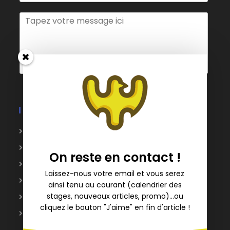
a
i
V
l
o
*
t
r
e
m
e
s
s
a
Liens Utiles
g
e
S’ouvre
Blog
*
dans
S’ouvre
Partenaires
On reste en contact !
un
dans
S’ouvre
Club Peñon
nouvel
un
Laissez-nous votre email et vous serez
dans
S’ouvre
Plan du site
onglet
nouvel
ainsi tenu au courant (calendrier des
un
dans
S’ouvre
stages, nouveaux articles, promo)...ou
Balises FFVL
onglet
nouvel
un
cliquez le bouton "J'aime" en fin d'article !
dans
S’ouvre
Parapente Annecy
onglet
nouvel
un
dans