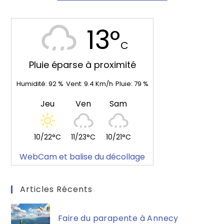
13°
C
Pluie éparse à proximité
Humidité:
92
%
Vent:
9.4
Km/h
Pluie:
79
%
Jeu
Ven
Sam
10/22°C
11/23°C
10/21°C
WebCam et balise du décollage
Articles Récents
Faire du parapente à Annecy