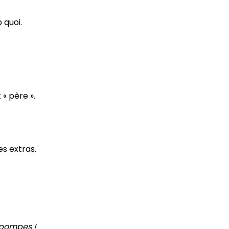
 quoi.
 « père ».
s extras.
s pompes !