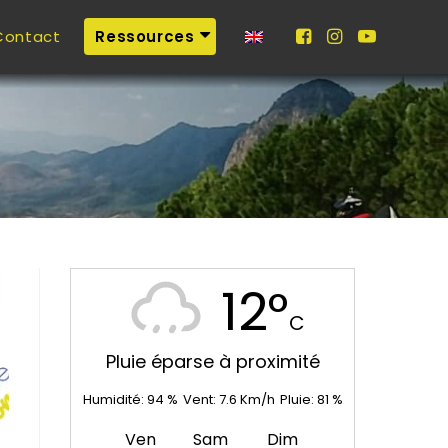
Contact
Ressources
12°
C
Pluie éparse à proximité
Humidité:
94
%
Vent:
7.6
Km/h
Pluie:
81
%
Ven
Sam
Dim