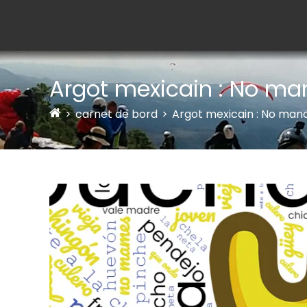
Argot mexicain : No ma
>
carnet de bord
>
Argot mexicain : No man