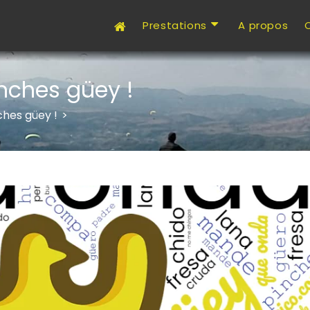
Prestations
A propos
nches güey !
ches güey !
>