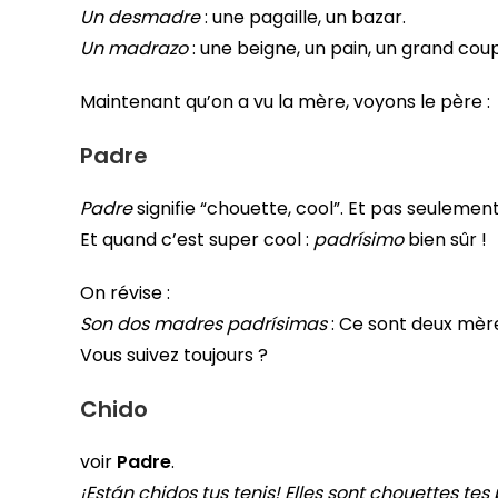
Un desmadre
: une pagaille, un bazar.
Un madrazo
: une beigne, un pain, un grand coup
Maintenant qu’on a vu la mère, voyons le père :
Padre
Padre
signifie “chouette, cool”. Et pas seulement
Et quand c’est super cool :
padrísimo
bien sûr !
On révise :
Son dos madres padrísimas
: Ce sont deux mère
Vous suivez toujours ?
Chido
voir
Padre
.
¡Están chidos tus tenis! Elles sont chouettes te