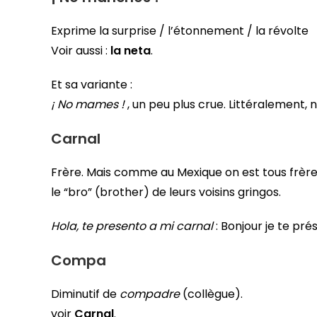
Exprime la surprise / l’étonnement / la révolte
Voir aussi :
la neta
.
Et sa variante :
¡ No mames !
, un peu plus crue. Littéralement, 
Carnal
Frère. Mais comme au Mexique on est tous frèr
le “bro” (brother) de leurs voisins gringos.
Hola, te presento a mi carnal
: Bonjour je te pr
Compa
Diminutif de
compadre
(collègue).
voir
Carnal
.