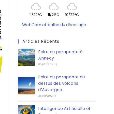
11/22°C
11/21°C
10/22°C
WebCam et balise du décollage
Articles Récents
Faire du parapente à
Annecy
05/03/2025
/
Faire du parapente au
dessus des volcans
d’Auvergne
25/01/2024
/
Intelligence Artificielle et