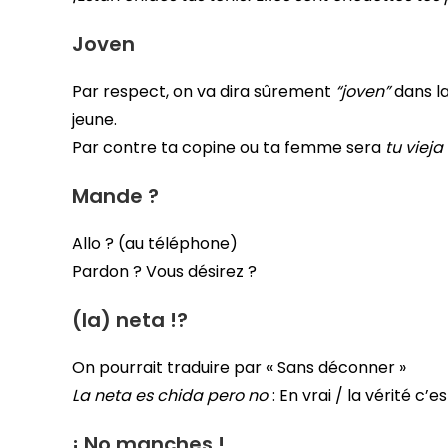
Joven
Par respect, on va dira sûrement
“joven”
dans la
jeune.
Par contre ta copine ou ta femme sera
tu vieja
Mande ?
Allo ? (au téléphone)
Pardon ? Vous désirez ?
(la) neta !?
On pourrait traduire par « Sans déconner »
La neta es chida pero no
: En vrai / la vérité c’e
¡ No manches !