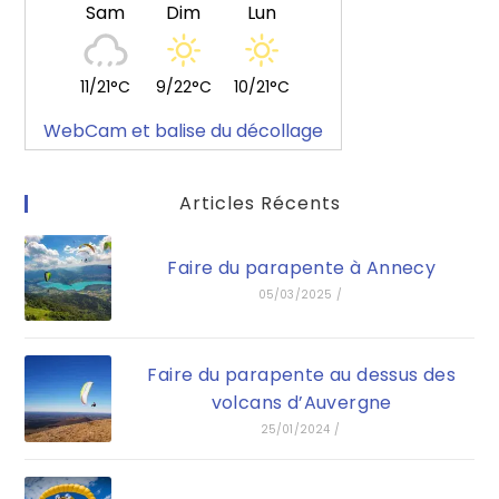
Sam
Dim
Lun
11/21°C
9/22°C
10/21°C
WebCam et balise du décollage
Articles Récents
Faire du parapente à Annecy
05/03/2025
/
Faire du parapente au dessus des
volcans d’Auvergne
25/01/2024
/