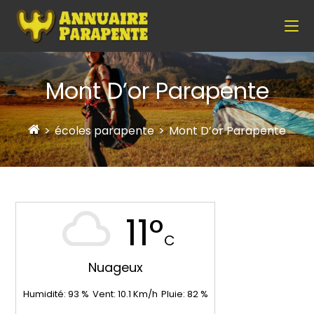
Mont D’or Parapente
>
écoles parapente
>
Mont D’or Parapente
11°
C
Nuageux
Humidité:
93
%
Vent:
10.1
Km/h
Pluie:
82
%