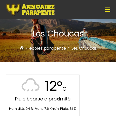
Les Choucas
>
écoles parapente
>
Les Choucas
12°
C
Pluie éparse à proximité
Humidité:
94
%
Vent:
7.6
Km/h
Pluie:
81
%