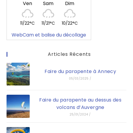
Ven
Sam
Dim
11/22°C
11/21°C
10/22°C
WebCam et balise du décollage
Articles Récents
Faire du parapente à Annecy
05/03/2025
/
Faire du parapente au dessus des
volcans d’Auvergne
25/01/2024
/