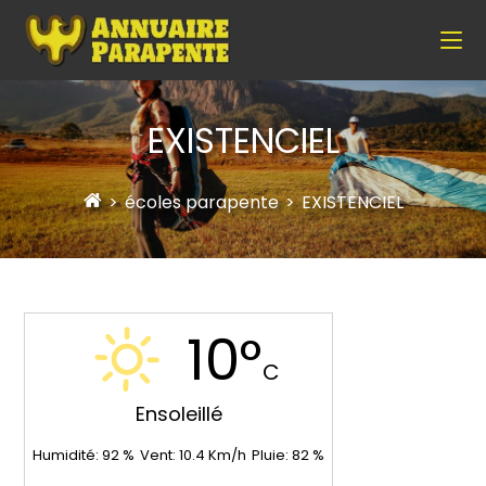
EXISTENCIEL
>
écoles parapente
>
EXISTENCIEL
10°
C
Ensoleillé
Humidité:
92
%
Vent:
10.4
Km/h
Pluie:
82
%