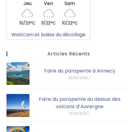
Jeu
Ven
Sam
10/23°C
11/22°C
10/22°C
WebCam et balise du décollage
Articles Récents
Faire du parapente à Annecy
05/03/2025
/
Faire du parapente au dessus des
volcans d’Auvergne
25/01/2024
/