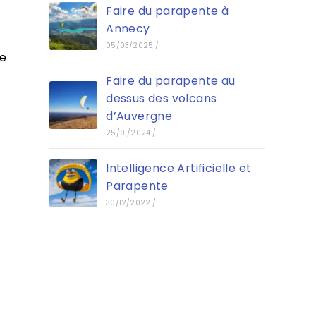
Faire du parapente à
Annecy
05/03/2025
/
de
Faire du parapente au
dessus des volcans
d’Auvergne
25/01/2024
/
Intelligence Artificielle et
Parapente
30/12/2022
/