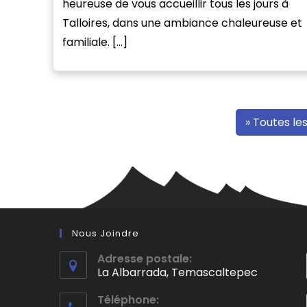
heureuse de vous accueillir tous les jours à
Talloires, dans une ambiance chaleureuse et
familiale. […]
» Toutes le
Nous Joindre
Adresse postale:
La Albarrada, Temascaltepec
S’ouvre
Téléphone:
dans