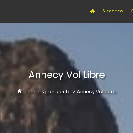
A propos
Annecy Vol Libre
>
écoles parapente
>
Annecy Vol Libre