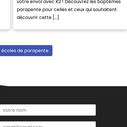
votre envol avec K2 ! Découvrez les baptêmes
parapente pour celles et ceux qui souhaitent
découvrir cette […]
s écoles de parapente
N
o
m
*
E