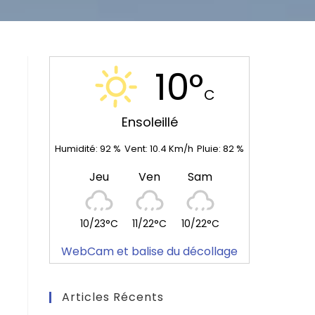
10°
C
Ensoleillé
Humidité:
92
%
Vent:
10.4
Km/h
Pluie:
82
%
Jeu
Ven
Sam
10/23°C
11/22°C
10/22°C
WebCam et balise du décollage
Articles Récents