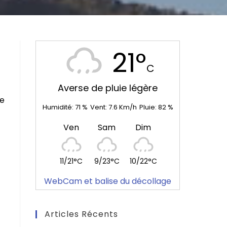
21°
C
Averse de pluie légère
re
Humidité:
71
%
Vent:
7.6
Km/h
Pluie:
82
%
Ven
Sam
Dim
11/21°C
9/23°C
10/22°C
WebCam et balise du décollage
Articles Récents