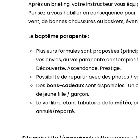
Après un briefing, votre instructeur vous équ
Pensez à vous habiller en conséquence pour
vent, de bonnes chaussures ou baskets, évent
Le
baptême parapente
:
Plusieurs formules sont proposées (princip
vos envies, du vol parapente contemplatif 
Découverte, Ascendance, Prestige…
Possibilité de repartir avec des photos / 
Des
bons-cadeaux
sont disponibles : Un 
de jeune fille / garçon.
Le vol libre étant tributaire de la
météo
, 
annulé/reporté.
Site web :
http://www.aiguebeletteparapente.f