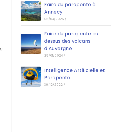
Faire du parapente à
Annecy
05/03/2025
/
Faire du parapente au
dessus des volcans
d’Auvergne
de
25/01/2024
/
Intelligence Artificielle et
Parapente
30/12/2022
/